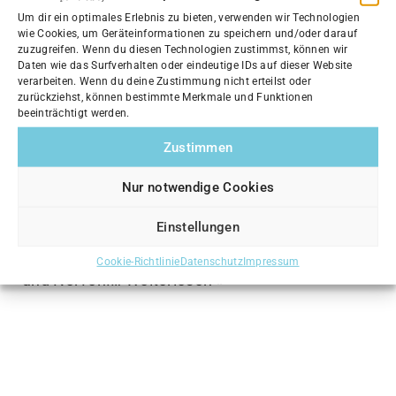
Um dir ein optimales Erlebnis zu bieten, verwenden wir Technologien
wie Cookies, um Geräteinformationen zu speichern und/oder darauf
zuzugreifen. Wenn du diesen Technologien zustimmst, können wir
Manuelle Therapie: Was ist das und
Daten wie das Surfverhalten oder eindeutige IDs auf dieser Website
verarbeiten. Wenn du deine Zustimmung nicht erteilst oder
wofür ist sie gut?
zurückziehst, können bestimmte Merkmale und Funktionen
beeinträchtigt werden.
von
Jan Winter
18. Oktober 2023
Zustimmen
Die manuelle Therapie ist eine
physiotherapeutische Behandlungsform, die
Nur notwendige Cookies
sich mit der Untersuchung und Behandlung von
Einstellungen
Funktionsstörungen des Bewegungsapparates
beschäftigt. Dazu gehören Gelenke, Muskeln
Cookie-Richtlinie
Datenschutz
Impressum
und Nerven.…
Weiterlesen »