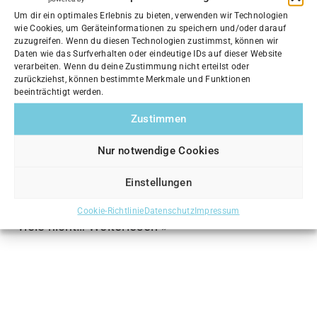
Um dir ein optimales Erlebnis zu bieten, verwenden wir Technologien
wie Cookies, um Geräteinformationen zu speichern und/oder darauf
zuzugreifen. Wenn du diesen Technologien zustimmst, können wir
Die Heilungsphasen von Gewebe – und
Daten wie das Surfverhalten oder eindeutige IDs auf dieser Website
warum sie die Grundlage jeder
verarbeiten. Wenn du deine Zustimmung nicht erteilst oder
zurückziehst, können bestimmte Merkmale und Funktionen
erfolgreichen Physiotherapie sind.
beeinträchtigt werden.
von
Jan Winter
16. Dezember 2025
Zustimmen
Verletzungen passieren schnell – ein
Nur notwendige Cookies
Umknicken beim Laufen, eine Zerrung im
Einstellungen
Training, ein stechender Schmerz im Rücken
nach einer ungewohnten Bewegung. Doch was
Cookie-Richtlinie
Datenschutz
Impressum
viele nicht…
Weiterlesen »