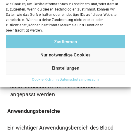
mit wenig Gewicht:
Studien zeigen, dass BFR
wie Cookies, um Geräteinformationen zu speichern und/oder darauf
überraschende Kraft- und Muskelzuwächse
zuzugreifen. Wenn du diesen Technologien zustimmst, können wir
Daten wie das Surfverhalten oder eindeutige IDs auf dieser Website
ermöglicht und so eine effiziente Rehabilitation
verarbeiten. Wenn du deine Zustimmung nicht erteilst oder
unterstützt
zurückziehst, können bestimmte Merkmale und Funktionen
beeinträchtigt werden.
Beschleunigte Regeneration als Schlüssel zum
Zustimmen
Fortschritt:
BFR kann die Erholungsphasen
verkürzen und den muskulären Wiederaufbau
Nur notwendige Cookies
optimieren
Einstellungen
Ein Plus für jeden Therapieplan:
BFR ist flexibel
einsetzbar und kann sowohl ambulanten als
Cookie-Richtlinie
Datenschutz
Impressum
auch stationären Patienten individuell
angepasst werden
Anwendungsbereiche
Ein wichtiger Anwendungsbereich des Blood